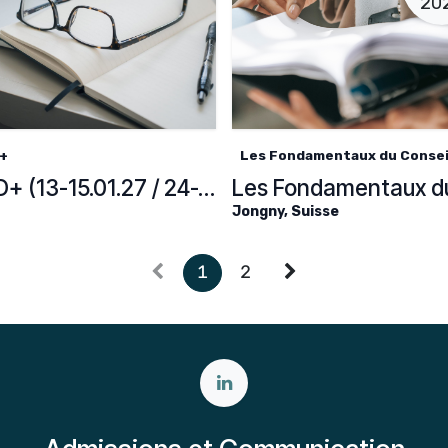
20
+
Les Fondamentaux du Conseil
ACAD+ (13-15.01.27 / 24-26.02.2027 / 10-12.03.27 / 23.03.27)
Jongny
,
Suisse
1
2