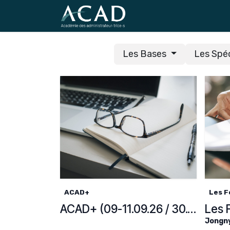
Se rendre au contenu
Les Bases
Les Spé
ACAD+
Les F
ACAD+ (09-11.09.26 / 30.09-02.10.26 / 04-06.11.26 / 26.11.26)
Jongn