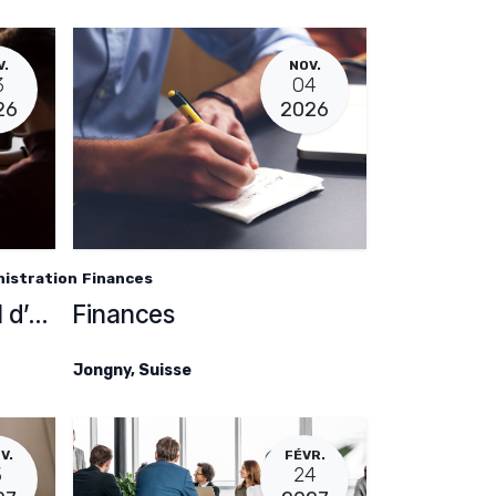
V.
NOV.
3
04
26
2026
nistration
Finances
Secrétaire de Conseil d’administration et de fondation
Finances
Jongny
,
Suisse
V.
FÉVR.
3
24