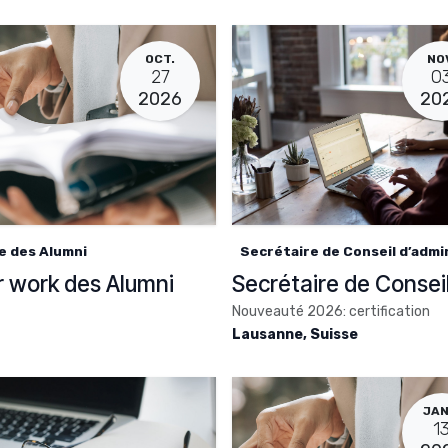
OCT.
NO
27
0
2026
20
e des Alumni
Secrétaire de Conseil d’admi
r work des Alumni
Nouveauté 2026: certification
Lausanne
,
Suisse
JAN
1