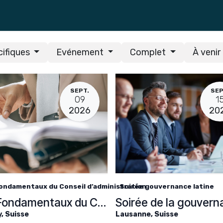
Formations
cifiques
Evénement
Complet
À venir
SEPT.
SEP
09
1
2026
20
ondamentaux du Conseil d’administration
Soirée gouvernance latine
Les Fondamentaux du Conseil d’administration
y
,
Suisse
Lausanne
,
Suisse