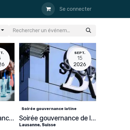
Se connecter
T.
SEPT.
5
15
26
2026
Soirée gouvernance latine
Soirée de la gouvernance latine
Soirée gouvernance de l'ACAD
Lausanne
,
Suisse