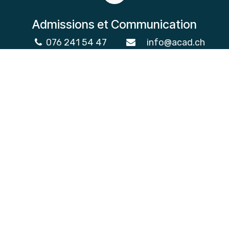
Admissions et Communication
076 241 54 47
info@acad.ch
Conditions générales
© 2026 ACAD
Généré par
- Le #1
Open Source
eCommerce