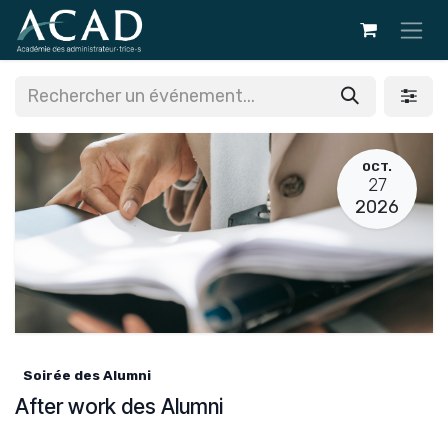
Se rendre au contenu
OCT.
27
2026
Soirée des Alumni
After work des Alumni