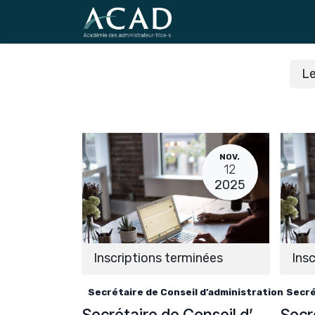
Se rendre au contenu
L
NOV.
12
2025
Inscriptions terminées
Insc
Secrétaire de Conseil d’administration
Secré
Secrétaire de Conseil d’administration et de fondation