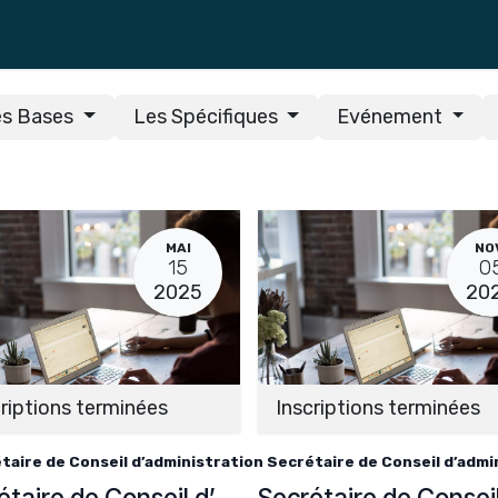
Formations
es Bases
Les Spécifiques
Evénement
MAI
NO
15
0
2025
20
riptions terminées
Inscriptions terminées
taire de Conseil d’administration
Secrétaire de Conseil d’admi
Secrétaire de Conseil d’administration et de fondation