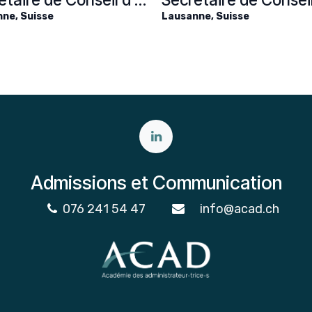
nne
,
Suisse
Lausanne
,
Suisse
Admissions et Communication
076 241 54 47
info@acad.ch