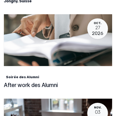
Jongny
,
Suisse
OCT.
27
2026
Soirée des Alumni
After work des Alumni
NOV.
03