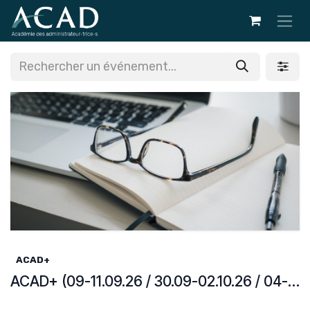
Se rendre au contenu
ACAD+
ACAD+ (09-11.09.26 / 30.09-02.10.26 / 04-06.11.26 / 26.11.26)