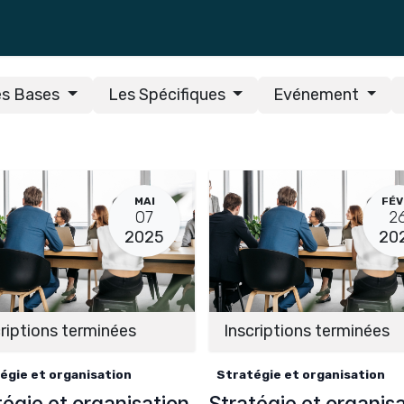
Formations
es Bases
Les Spécifiques
Evénement
MAI
FÉV
07
2
2025
20
riptions terminées
Inscriptions terminées
égie et organisation
Stratégie et organisation
tégie et organisation
Stratégie et organis