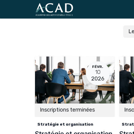
Se rendre au contenu
L
FÉVR.
10
2026
Inscriptions terminées
Insc
Stratégie et organisation
Strat
Stratégie et organisation
Stra