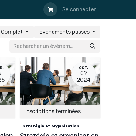
Se connecter
Complet
Événements passés
R.
OCT.
6
09
25
2024
Inscriptions terminées
Stratégie et organisation
ation
Stratégie et organisation