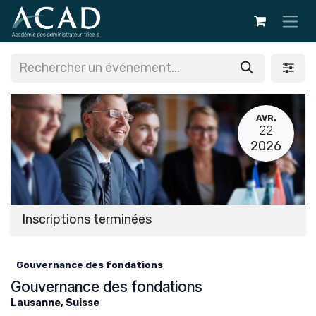
Se rendre au contenu
AVR.
22
2026
Inscriptions terminées
Gouvernance des fondations
Gouvernance des fondations
Lausanne
,
Suisse