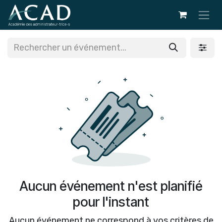
Se rendre au contenu
Aucun événement n'est planifié
pour l'instant
Aucun événement ne correspond à vos critères de