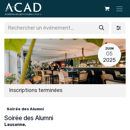
Se rendre au contenu
JUIN
05
2025
Inscriptions terminées
Soirée des Alumni
Soirée des Alumni
Lausanne
,