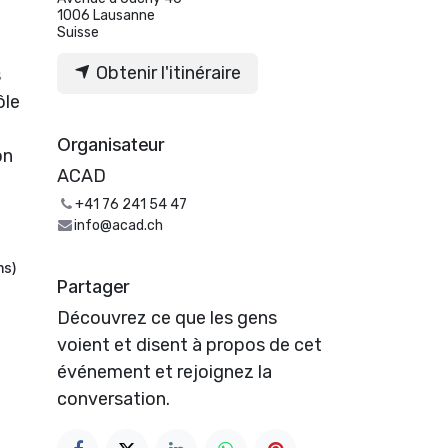
1006 Lausanne
Suisse
Obtenir l'itinéraire
s
ôle
e
Organisateur
on
ACAD
+41 76 241 54 47
info@acad.ch
ns)
Partager
Découvrez ce que les gens
voient et disent à propos de cet
événement et rejoignez la
conversation.