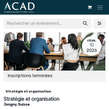
Se rendre au contenu
FÉVR.
10
2026
Inscriptions terminées
Stratégie et organisation
Stratégie et organisation
Jongny
,
Suisse